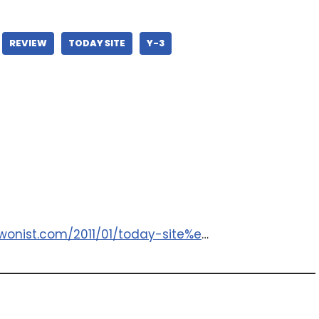
REVIEW
TODAY SITE
Y-3
ewonist.com/2011/01/today-site%e
…