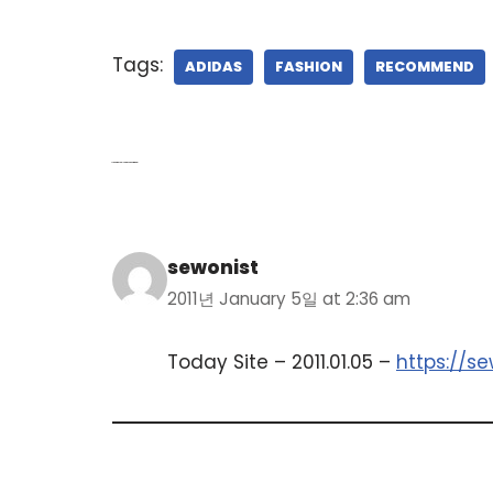
Tags:
ADIDAS
FASHION
RECOMMEND
1 thought on “Today Site 2011.01.05”
sewonist
2011년 January 5일 at 2:36 am
Today Site – 2011.01.05 –
https://s