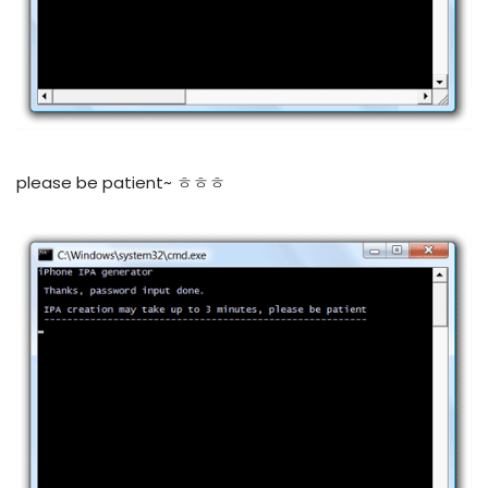
please be patient~ ㅎㅎㅎ