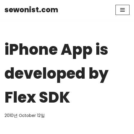
sewonist.com
Skip
to
content
iPhone App is
developed by
Flex SDK
2010년 October 12일