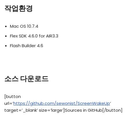
작업환경
Mac OS 10.7.4
Flex SDK 4.6.0 for AIR3.3
Flash Builder 4.6
소스 다운로드
[button
url=’
https://github.com/sewonist/ScreenWakeUp
‘
target=’_blank’ size=’large’]Sources in GitHub[/button]