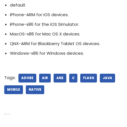
default
iPhone-ARM for iOS devices.
iPhone-x86 for the iOS Simulator.
MacOS-x86 for Mac OS X devices.
QNX-ARM for Blackberry Tablet OS devices.
Windows-x86 for Windows devices.
Tags:
ADOBE
AIR
ANE
C
FLASH
JAVA
MOBILE
NATIVE
10 thoughts on “ANE 빌드와 테스트 하기”