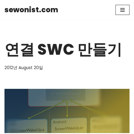
sewonist.com
Skip
to
content
연결 SWC 만들기
2012년 August 20일