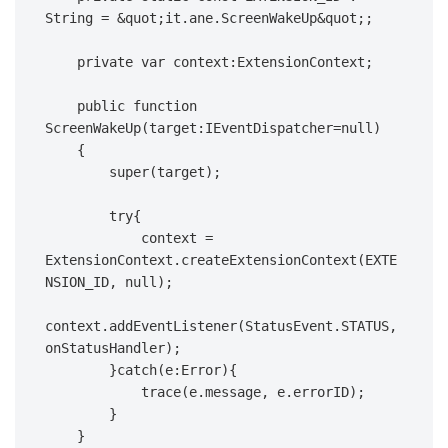
String = &quot;it.ane.ScreenWakeUp&quot;;

    private var context:ExtensionContext;

    public function 
ScreenWakeUp(target:IEventDispatcher=null)

    {

        super(target);

        try{

            context = 
ExtensionContext.createExtensionContext(EXTE
NSION_ID, null);

context.addEventListener(StatusEvent.STATUS, 
onStatusHandler);

        }catch(e:Error){

            trace(e.message, e.errorID);

        }

    }
