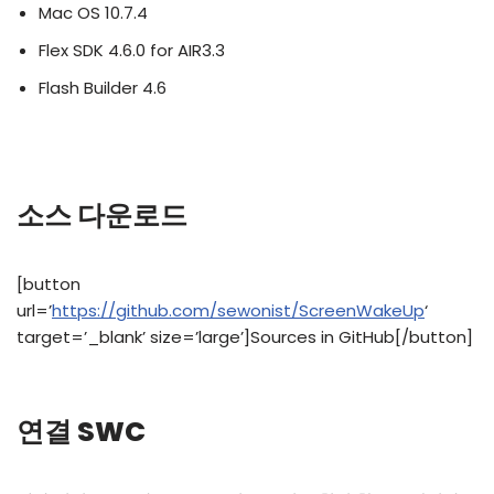
Mac OS 10.7.4
Flex SDK 4.6.0 for AIR3.3
Flash Builder 4.6
소스 다운로드
[button
url=’
https://github.com/sewonist/ScreenWakeUp
‘
target=’_blank’ size=’large’]Sources in GitHub[/button]
연결 SWC