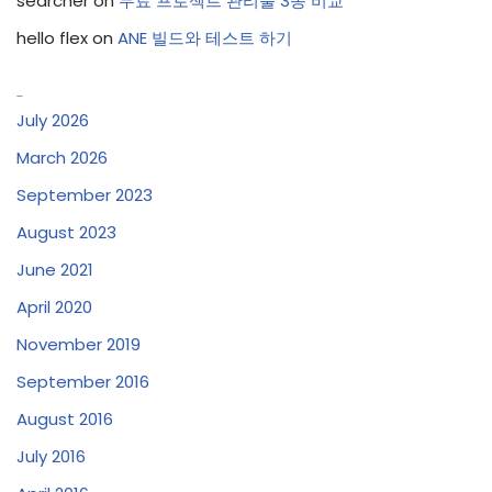
searcher
on
무료 프로젝트 관리툴 3종 비교
hello flex
on
ANE 빌드와 테스트 하기
Archives
July 2026
March 2026
September 2023
August 2023
June 2021
April 2020
November 2019
September 2016
August 2016
July 2016