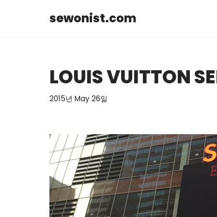
sewonist.com
Skip
to
content
LOUIS VUITTON SE
2015년 May 26일