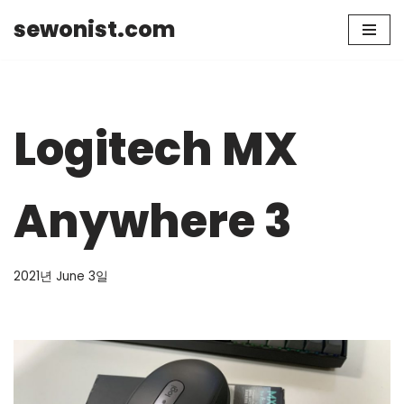
sewonist.com
Skip
to
content
Logitech MX
Anywhere 3
2021년 June 3일