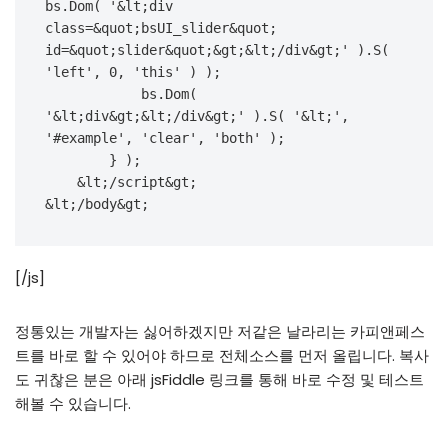
bs.Dom( '&lt;div 
class=&quot;bsUI_slider&quot; 
id=&quot;slider&quot;&gt;&lt;/div&gt;' ).S( 
'left', 0, 'this' ) );

            bs.Dom( 
'&lt;div&gt;&lt;/div&gt;' ).S( '&lt;', 
'#example', 'clear', 'both' );

        } );

    &lt;/script&gt;

&lt;/body&gt;
[/js]
정통있는 개발자는 싫어하겠지만 저같은 날라리는 카피앤페스
트를 바로 할 수 있어야 하므로 전체소스를 먼저 올립니다. 복사
도 귀찮은 분은 아래 jsFiddle 링크를 통해 바로 수정 및 테스트
해볼 수 있습니다.