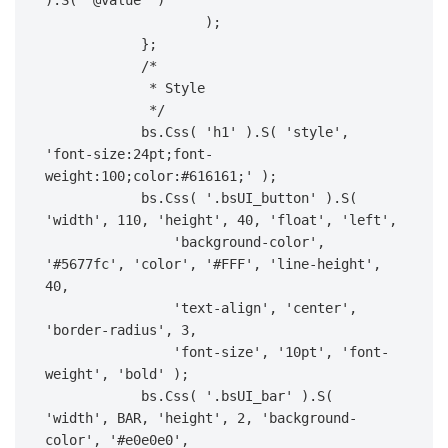
                    );

            };

            /*

             * Style

             */

            bs.Css( 'h1' ).S( 'style', 
'font-size:24pt;font-
weight:100;color:#616161;' );

            bs.Css( '.bsUI_button' ).S( 
'width', 110, 'height', 40, 'float', 'left',

                'background-color', 
'#5677fc', 'color', '#FFF', 'line-height', 
40,

                'text-align', 'center', 
'border-radius', 3,

                'font-size', '10pt', 'font-
weight', 'bold' );

            bs.Css( '.bsUI_bar' ).S( 
'width', BAR, 'height', 2, 'background-
color', '#e0e0e0',
