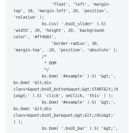
                'float', 'left', 'margin-
top', 18, 'margin-left', 20, 'position', 
'relative' );

            bs.Css( '.bsUI_slider' ).S( 
'width', 20, 'height', 20, 'background-
color', '#ff4081',

                'border-radius', 30, 
'margin-top', -10, 'position', 'absolute' );

            /*

             * DOM

             */

            bs.Dom( '#example' ).S( '&gt;', 
bs.Dom( '&lt;div 
class=&quot;bsUI_button&quot;&gt;START&lt;/d
iv&gt;' ).S( 'click', onClick, 'this' ) );

            bs.Dom( '#example' ).S( '&gt;', 
bs.Dom( '&lt;div 
class=&quot;bsUI_bar&quot;&gt;&lt;/div&gt;' 
) );

            bs.Dom( '.bsUI_bar' ).S( '&gt;', 