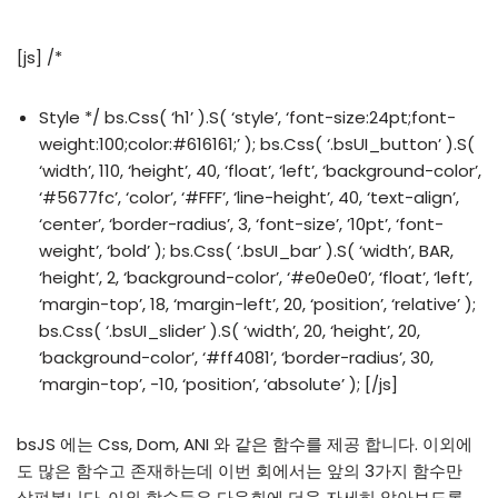
[js] /*
Style */ bs.Css( ‘h1’ ).S( ‘style’, ‘font-size:24pt;font-
weight:100;color:#616161;’ ); bs.Css( ‘.bsUI_button’ ).S(
‘width’, 110, ‘height’, 40, ‘float’, ‘left’, ‘background-color’,
‘#5677fc’, ‘color’, ‘#FFF’, ‘line-height’, 40, ‘text-align’,
‘center’, ‘border-radius’, 3, ‘font-size’, ’10pt’, ‘font-
weight’, ‘bold’ ); bs.Css( ‘.bsUI_bar’ ).S( ‘width’, BAR,
‘height’, 2, ‘background-color’, ‘#e0e0e0’, ‘float’, ‘left’,
‘margin-top’, 18, ‘margin-left’, 20, ‘position’, ‘relative’ );
bs.Css( ‘.bsUI_slider’ ).S( ‘width’, 20, ‘height’, 20,
‘background-color’, ‘#ff4081’, ‘border-radius’, 30,
‘margin-top’, -10, ‘position’, ‘absolute’ ); [/js]
bsJS 에는 Css, Dom, ANI 와 같은 함수를 제공 합니다. 이외에
도 많은 함수고 존재하는데 이번 회에서는 앞의 3가지 함수만
살펴봅니다. 이외 함수들은 다음회에 더욱 자세히 알아보도록