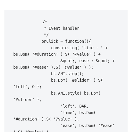
            /*

             * Event handler

             */

            onClick = function(){

                console.log( 'time : ' + 
bs.Dom( '#duration' ).S( '@value' ) +

                    &quot;, ease : &quot; + 
bs.Dom( '#ease' ).S( '@value' ) );

                bs.ANI.stop();

                bs.Dom( '#slider' ).S( 
'left', 0 );

                bs.ANI.style( bs.Dom( 
'#slider' ),

                    'left', BAR,

                    'time', bs.Dom( 
'#duration' ).S( '@value' ),

                    'ease', bs.Dom( '#ease' 
).S( '@value' )
