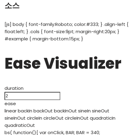
소스
[js]
body { font-family:Roboto; color:#333; } .align-left {
float:left; } .cols { font-size:9pt; margin-right:20px; }
#example { margin-bottom:15px; }
Ease Visualizer
duration
ease
linear backIn backOut backInOut sineIn sineOut
sineInOut circleIn circleOut circleInOut quadraticIn
quadraticOut
bs( function(){ var onClick, BAR; BAR = 340;