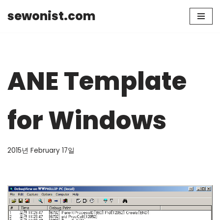
sewonist.com
Skip
to
content
ANE Template
for Windows
2015년 February 17일