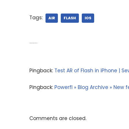
Tags:
AIR
FLASH
IOS
2 thoughts on “Adobe AIR 2.6 의 iOS 기능들”
Pingback:
Test AR of Flash in iPhone | S
Pingback:
Powerfl » Blog Archive » New 
Comments are closed.