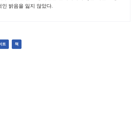
인 밝음을 잃지 않았다.
더트
책