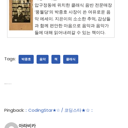
압구정동에 위치한 클래식 음반 전문매장
‘풍월당’의 박종호 사장이 쓴 여유로운 음
악 에세이. 지은이의 소소한 추억, 감상들
과 함께 편안한 마음으로 음악과 음악가
들에 대해 읽어내려갈 수 있는 책이다.
Tags:
박종호
음악
책
클래식
5 thoughts on “28. 내가 사랑하는 클래식 – 박종호”
Pingback:
:: CodingStar★☆ / 코딩스타★☆ ::
아라비카