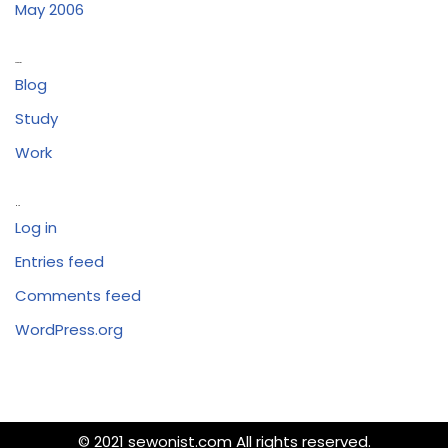
May 2006
Categories
Blog
Study
Work
Meta
Log in
Entries feed
Comments feed
WordPress.org
© 2021 sewonist.com All rights reserved.