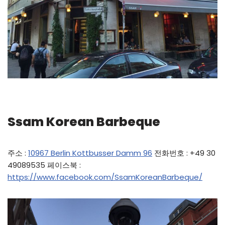
Ssam Korean Barbeque
주소 :
10967 Berlin Kottbusser Damm 96
전화번호 : +49 30
49089535 페이스북 :
https://www.facebook.com/SsamKoreanBarbeque/