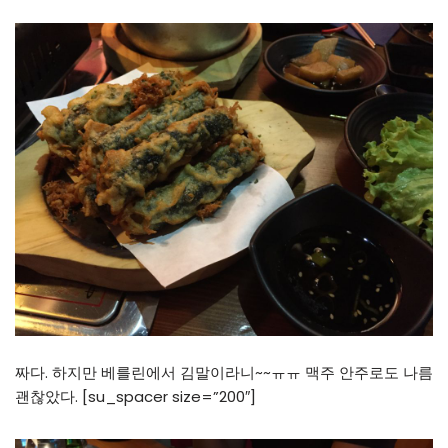
짜다. 하지만 베를린에서 김말이라니~~ㅠㅠ 맥주 안주로도 나름
괜찮았다. [su_spacer size=”200″]