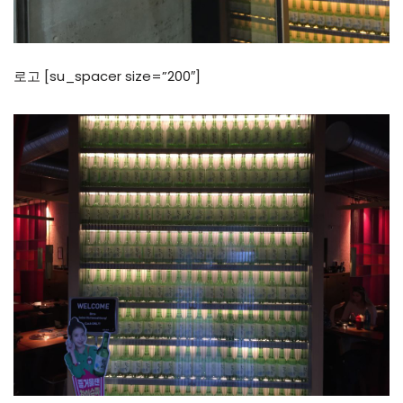
로고 [su_spacer size=”200″]