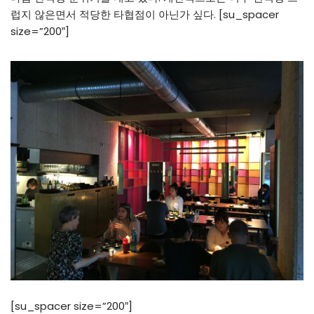
럽지 않은면서 적당한 타협점이 아닌가 싶다. [su_spacer
size=”200″]
[su_spacer size=”200″]