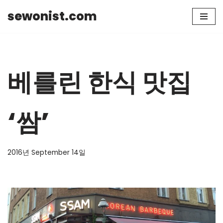
sewonist.com
Skip
to
content
베를린 한식 맛집
‘쌈’
2016년 September 14일