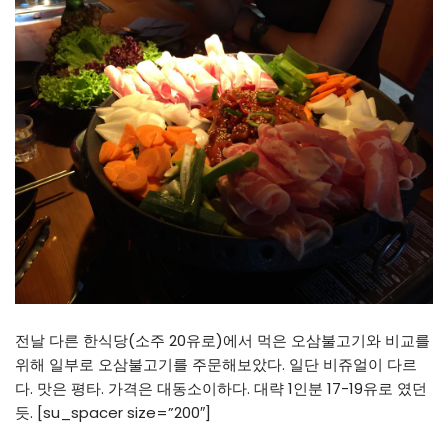
전날 다른 한식당(소주 20유로)에서 먹은 오삼불고기와 비교를
위해 일부로 오삼불고기를 주문해보았다. 일단 비쥬얼이 다르
다. 맛은 평타. 가격은 대동소이하다. 대략 1인분 17-19유로 였던
듯. [su_spacer size=”200″]