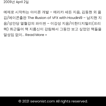
2009년 April 2일
예제로 시작하는 아이폰 개발 – 에리카 세든 지음, 김동현 외 옮
김/에이콘출판 The Illusion of VFX with Houdini9 – 남지현 지
음/성안당 열혈강의 파이썬 – 이강성 지음/이한디지털리(프리
렉) 최근들어 책 지름신이 강림해서 그동안 보고 싶었던 책들을
말성임 없이…
Read More »
© 2021 sewonist.com All rights reserved.