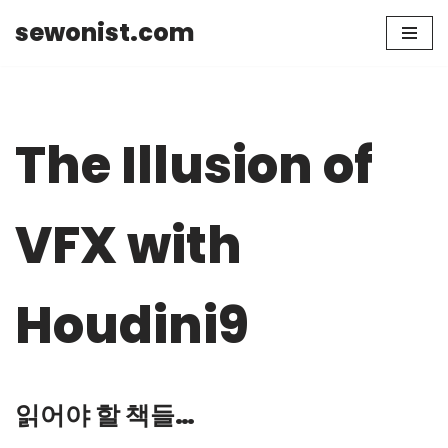
sewonist.com
Skip
to
content
The Illusion of
VFX with
Houdini9
읽어야 할 책들…