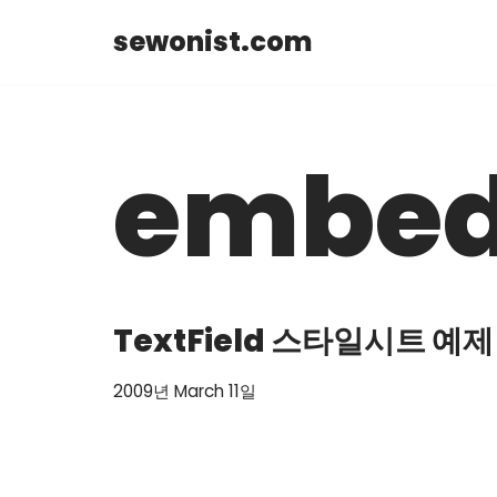
sewonist.com
Skip
to
content
embed
TextField 스타일시트 예제
2009년 March 11일