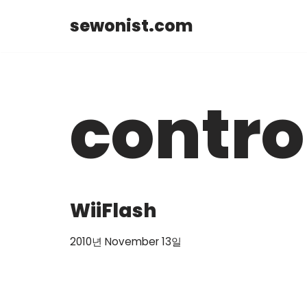
sewonist.com
Skip
to
content
contro
WiiFlash
2010년 November 13일