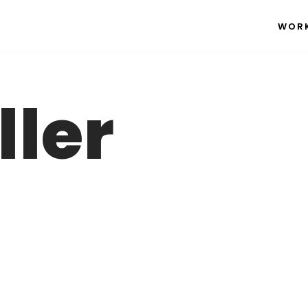
WOR
ller