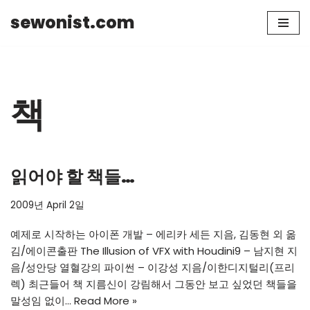
sewonist.com
Skip
to
content
책
읽어야 할 책들…
2009년 April 2일
예제로 시작하는 아이폰 개발 – 에리카 세든 지음, 김동현 외 옮
김/에이콘출판 The Illusion of VFX with Houdini9 – 남지현 지
음/성안당 열혈강의 파이썬 – 이강성 지음/이한디지털리(프리
렉) 최근들어 책 지름신이 강림해서 그동안 보고 싶었던 책들을
말성임 없이…
Read More »